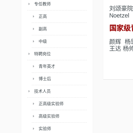
专任教师
刘颂豪院
Noetz
正高
国家级
副高
颜辉 杨
中级
王达 杨
特聘岗位
青年英才
博士后
技术人员
正高级实验师
高级实验师
实验师