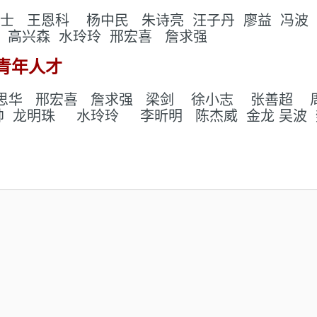
士 王恩科 杨中民 朱诗亮 汪子丹 廖益 冯波 颜
el 高兴森 水玲玲
邢宏喜 詹求强
青年人才
思华 邢宏喜 詹求强 梁剑 徐小志 张善超 周思 侯
帅 龙明珠 水玲玲 李昕明 陈杰威 金龙 吴波